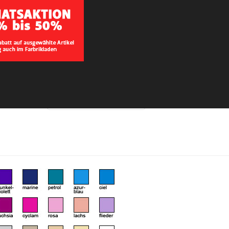
Bitte wählen:
Papierservietten
- Wählen Sie -
Variante wählen