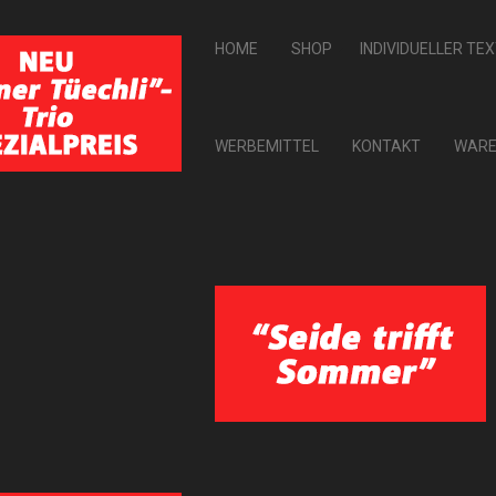
HOME
SHOP
INDIVIDUELLER TE
WERBEMITTEL
KONTAKT
WARE
ZURÜCK ZU: GLARNER PRODUKTE
Papierservietten
8,00 CHF
PAPIERSERVIETTEN
Artikel-Nr.: 16005