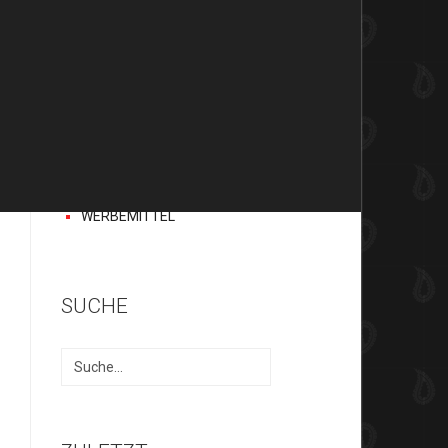
BAFIX
H.A.D
EARBAGS
ACCESSOIRES
HANDSCHUHE
CAPS UND
STIRNBÄNDER
DIVERSES
TEXTILDRUCK
WERBEMITTEL
SUCHE