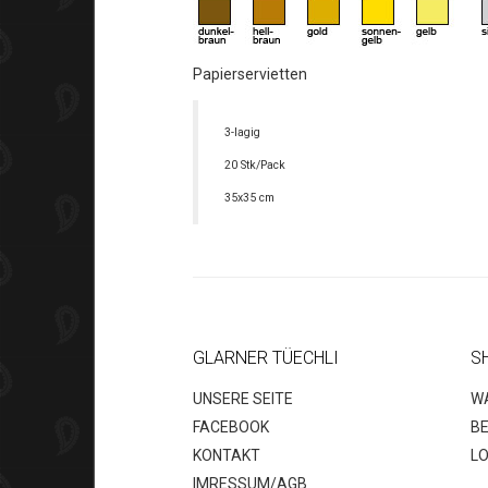
Papierservietten
3-lagig
20 Stk/Pack
35x35 cm
GLARNER TÜECHLI
S
UNSERE SEITE
W
FACEBOOK
B
KONTAKT
LO
IMRESSUM/AGB