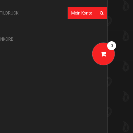
XTILDRUCK
Mein Konto
NKORB
0
SHOP-KATEGORIEN
AKTION
GLARNER TÜECHLI
BANDANAS
TÜECHLI
SEIDE
GLARNER PRODUKTE
MULTIFUNKTIONSTÜCHER
GLARNER TÜECHLI
TUBES