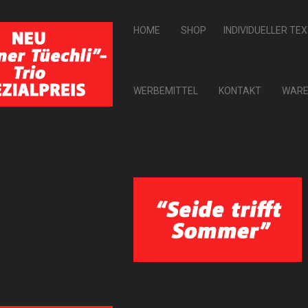
HOME
SHOP
INDIVIDUELLER TE
WERBEMITTEL
KONTAKT
WARE
ERGEBNISSE 1 - 9 VON 9
ANSICHT
Variante wählen
Variante wählen