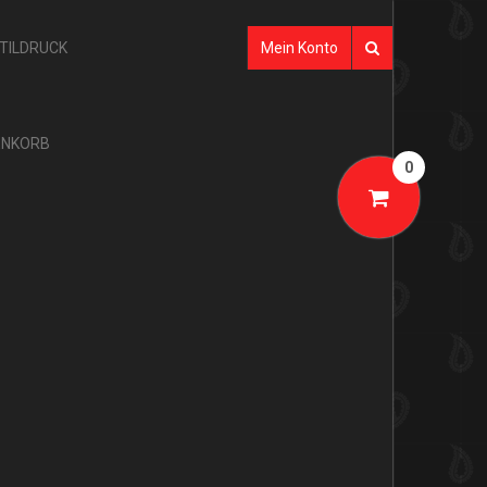
XTILDRUCK
Mein Konto
NKORB
0
SHOP-KATEGORIEN
AKTION
GLARNER TÜECHLI
BANDANAS
TÜECHLI
SEIDE
GLARNER PRODUKTE
MULTIFUNKTIONSTÜCHER
GLARNER TÜECHLI
TUBES