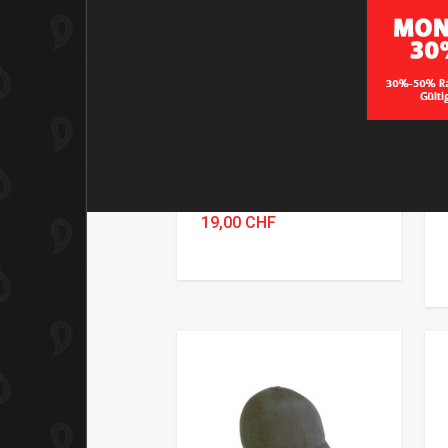
EDELWEISS STIRNBAND
BAFIX Multifunktionstuch
Artikel-Nr.: ED 2371EDW
19,00 CHF
Variante wählen