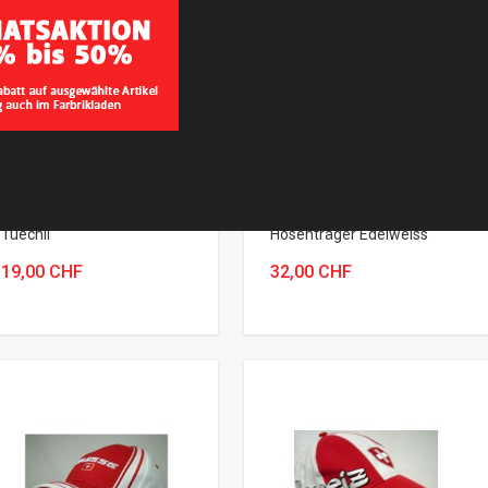
GLARNER TÜECHLI
HOSENTRÄGER
STIRNBAND
EDELWEISS
STIRNBAND / Glarner
Artikel-Nr.:98-4502
Tüechli
Hosenträger Edelweiss
Artikel-Nr.: ED 2371
19,00 CHF
32,00 CHF