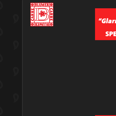
SORTIERT NACH
PRODUKTNAME +/-
ACCESSOIRES
Variante wählen