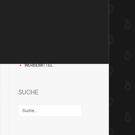
BAFIX
H.A.D
EARBAGS
ACCESSOIRES
HANDSCHUHE
CAPS UND
STIRNBÄNDER
DIVERSES
TEXTILDRUCK
WERBEMITTEL
SUCHE