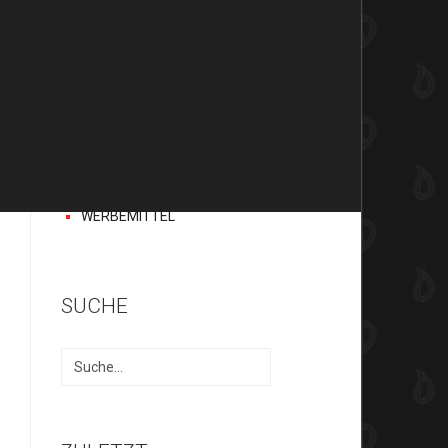
BAFIX
H.A.D
EARBAGS
ACCESSOIRES
HANDSCHUHE
CAPS UND
STIRNBÄNDER
DIVERSES
TEXTILDRUCK
WERBEMITTEL
SUCHE