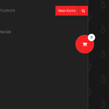
XTILDRUCK
Mein Konto
NKORB
0
SHOP-KATEGORIEN
AKTION
GLARNER TÜECHLI
BANDANAS
TÜECHLI
SEIDE
GLARNER PRODUKTE
MULTIFUNKTIONSTÜCHER
GLARNER TÜECHLI
TUBES