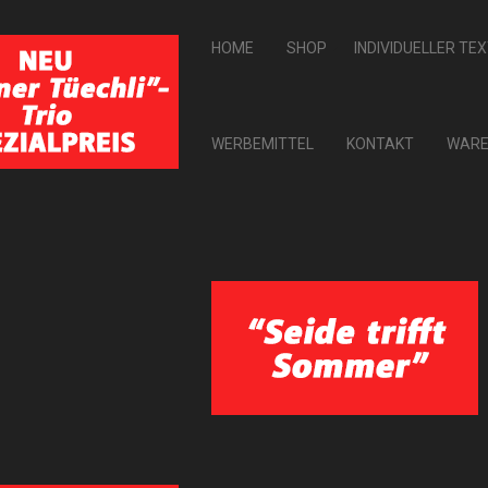
HOME
SHOP
INDIVIDUELLER TE
WERBEMITTEL
KONTAKT
WARE
ZURÜCK ZU: ACCESSOIRES
Strick-Fingerhandschuh
18,00 CHF
Artikel-Nr.: 3435
Trendiger Strick-Fingerhandschuh