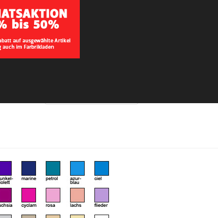
Bitte wählen:
Strick-Fingerhandschuh
- Wählen Sie -
Variante wählen