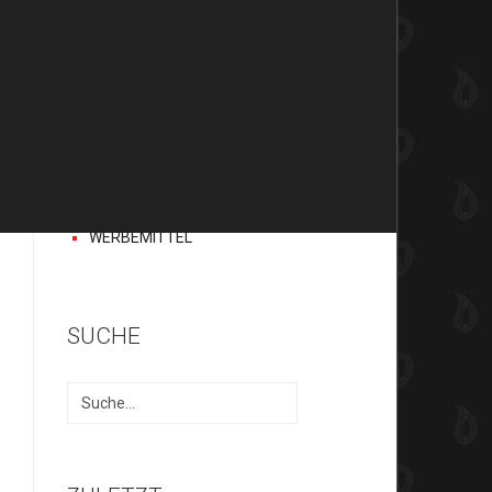
BAFIX
H.A.D
EARBAGS
ACCESSOIRES
HANDSCHUHE
CAPS UND
STIRNBÄNDER
DIVERSES
TEXTILDRUCK
WERBEMITTEL
SUCHE