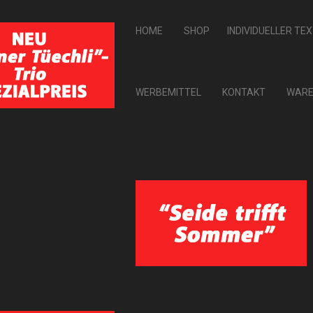
HOME
SHOP
INDIVIDUELLER TE
WERBEMITTEL
KONTAKT
WARE
ZURÜCK ZU: MULTIFUNKTIONSTÜCHER
Black Printed Fleece
43,00 CHF
Black Printed Fleece
Artikel-Nr.: ED 2380-002