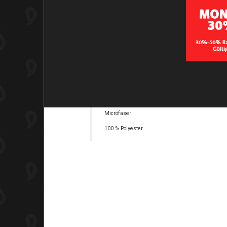
BESCHREIBUNG
Multifunktionstuch in feinem Winterfleece
Microfaser
100 % Polyester