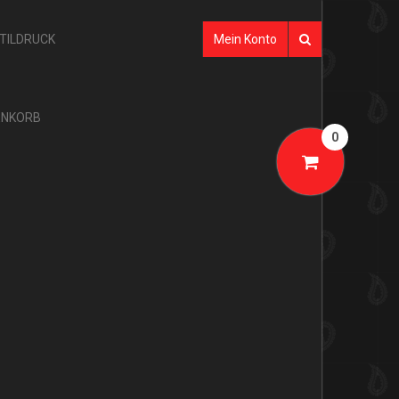
XTILDRUCK
Mein Konto
NKORB
0
SHOP-KATEGORIEN
AKTION
GLARNER TÜECHLI
BANDANAS
TÜECHLI
SEIDE
GLARNER PRODUKTE
MULTIFUNKTIONSTÜCHER
GLARNER TÜECHLI
TUBES