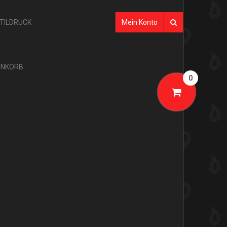
XTILDRUCK
Mein Konto
NKORB
0
SHOP-KATEGORIEN
AKTION
GLARNER TÜECHLI
BANDANAS
TÜECHLI
SEIDE
GLARNER PRODUKTE
MULTIFUNKTIONSTÜCHER
GLARNER TÜECHLI
TUBES