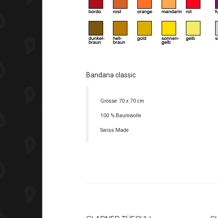
Bandana classic
Grösse 70 x 70 cm
100 % Baumwolle
Swiss Made