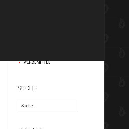
BAFIX
H.A.D
EARBAGS
ACCESSOIRES
HANDSCHUHE
CAPS UND
STIRNBÄNDER
DIVERSES
TEXTILDRUCK
WERBEMITTEL
SUCHE