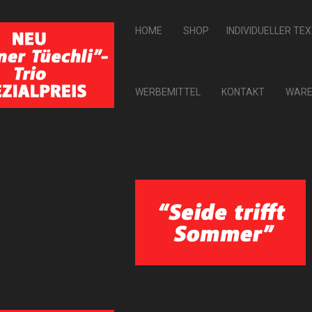
HOME
SHOP
INDIVIDUELLER TE
WERBEMITTEL
KONTAKT
WARE
ZURÜCK ZU: BANDANAS
Bandana classic
30,00 CHF
Artikel-Nr.: 1737
Grösse 70 x 70 cm
Bandana classic