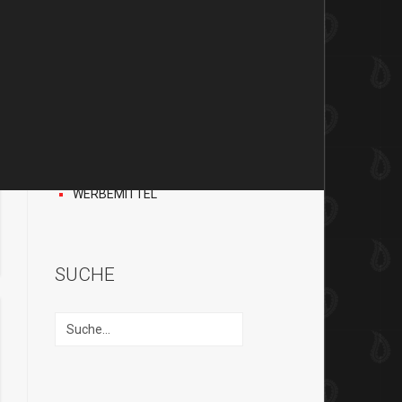
BAFIX
H.A.D
EARBAGS
ACCESSOIRES
HANDSCHUHE
CAPS UND
STIRNBÄNDER
DIVERSES
TEXTILDRUCK
WERBEMITTEL
SUCHE