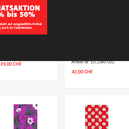
BLACK MIT FLEECE
BLACK PRINTED
FLEECE
BAFIX Multifunktionstuch
Artikel-Nr. ED 2355-002
Black Printed Fleece
Artikel-Nr.: ED 2380-002
39,00 CHF
43,00 CHF
Variante wählen