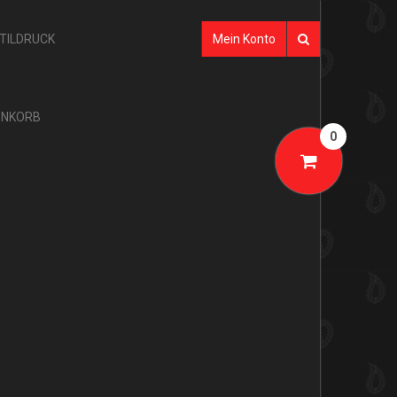
XTILDRUCK
Mein Konto
NKORB
0
SHOP-KATEGORIEN
AKTION
GLARNER TÜECHLI
BANDANAS
TÜECHLI
SEIDE
GLARNER PRODUKTE
MULTIFUNKTIONSTÜCHER
GLARNER TÜECHLI
TUBES