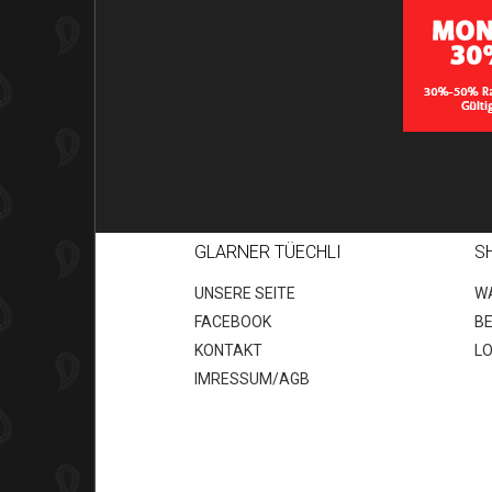
GLARNER TÜECHLI
S
UNSERE SEITE
W
FACEBOOK
B
KONTAKT
LO
IMRESSUM/AGB