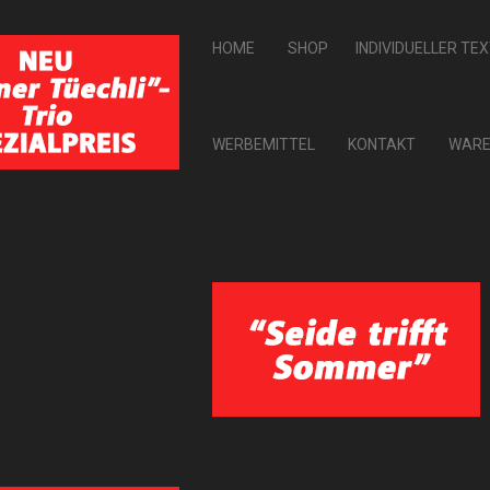
HOME
SHOP
INDIVIDUELLER TE
WERBEMITTEL
KONTAKT
WARE
ontos eingeben. Ein Bestätigungscode wird dann an diese verschickt. So
elegt werden.
amprüfung: 11 minus Drei ist gleich