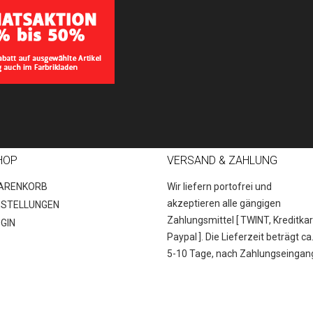
Das Ergebnis nur in Ziffern eingeben!
Senden
HOP
VERSAND & ZAHLUNG
ARENKORB
Wir liefern portofrei und
akzeptieren alle gängigen
ESTELLUNGEN
Zahlungsmittel [
TWINT, Kreditkar
GIN
Paypal
]. Die Lieferzeit beträgt ca
5-10 Tage, nach Zahlungseingan