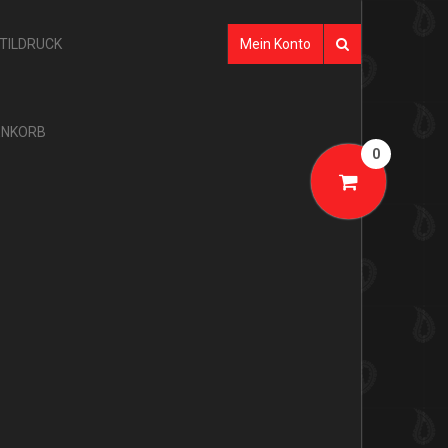
XTILDRUCK
Mein Konto
NKORB
0
bald der Code vorliegt, kann ein neues