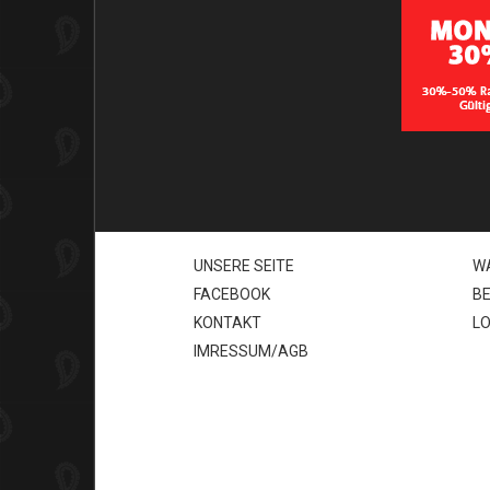
GLARNER TÜECHLI
S
UNSERE SEITE
W
FACEBOOK
B
KONTAKT
LO
IMRESSUM/AGB