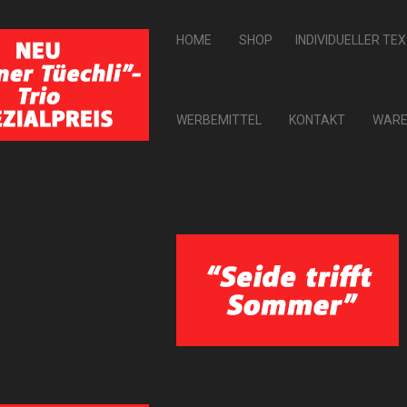
HOME
SHOP
INDIVIDUELLER TE
WERBEMITTEL
KONTAKT
WARE
rlegte E-Mail-Adresse eingeben. Der Benutzername wird dann an diese E
amprüfung: 12 minus 2 ist gleich
Das Ergebnis nur in Ziffern eingeben!