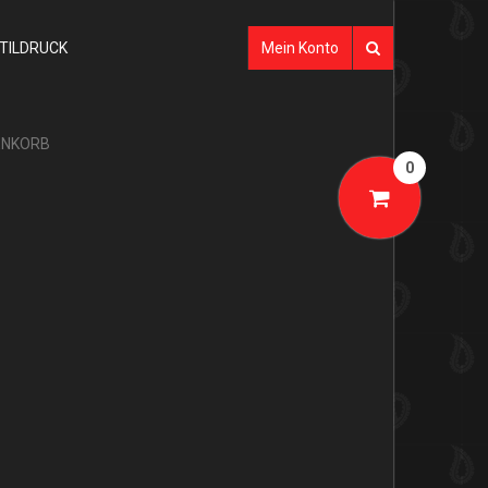
XTILDRUCK
Mein Konto
NKORB
0
it LOGO