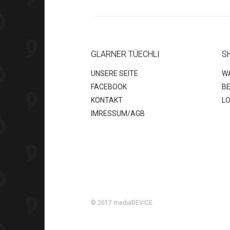
GLARNER TÜECHLI
S
UNSERE SEITE
W
FACEBOOK
B
KONTAKT
LO
IMRESSUM/AGB
© 2017
mediaDEVICE
.