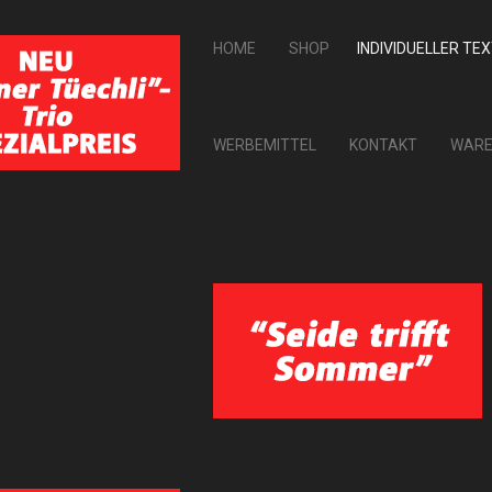
HOME
SHOP
INDIVIDUELLER TE
WERBEMITTEL
KONTAKT
WARE
ZURÜCK ZU: TEXTILDRUCK
Baumwolltuch m
Tücher, Shirts und vieles mehr